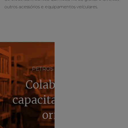
outros acessórios e equipamentos veículares.
PETROS LUBRIFICANTES
Colaboradores
capacitados para te
orientar